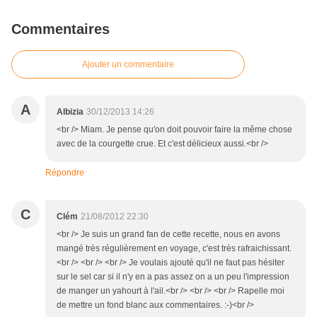
Commentaires
Ajouter un commentaire
A
Albizia
30/12/2013 14:26
<br /> Miam. Je pense qu'on doit pouvoir faire la même chose
avec de la courgette crue. Et c'est délicieux aussi.<br />
Répondre
C
Clém
21/08/2012 22:30
<br /> Je suis un grand fan de cette recette, nous en avons
mangé très régulièrement en voyage, c'est très rafraichissant.
<br /> <br /> <br /> Je voulais ajouté qu'il ne faut pas hésiter
sur le sel car si il n'y en a pas assez on a un peu l'impression
de manger un yahourt à l'ail.<br /> <br /> <br /> Rapelle moi
de mettre un fond blanc aux commentaires. :-)<br />