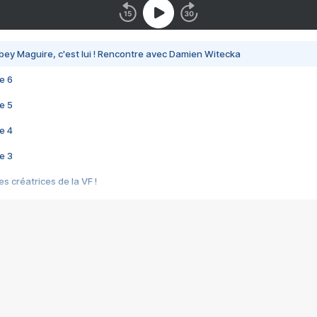
bey Maguire, c'est lui ! Rencontre avec Damien Witecka
e 6
e 5
e 4
e 3
s créatrices de la VF !
e 2
e 1
e Mektoub My Love arrive enfin ! Rencontre avec Shaïn Boumedine et Sal
i : après Toni en famille
elle réalise le bouleversant Dites lui que je l'aime