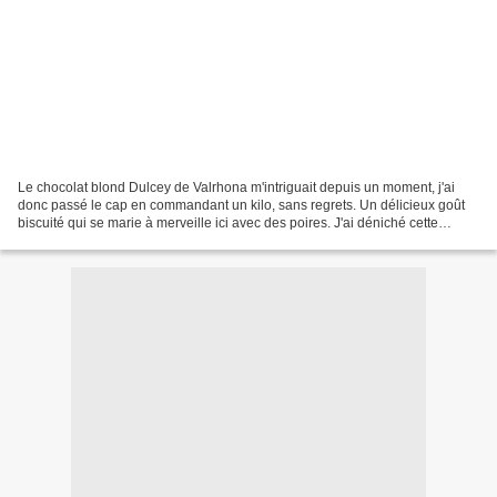
Le chocolat blond Dulcey de Valrhona m'intriguait depuis un moment, j'ai
donc passé le cap en commandant un kilo, sans regrets. Un délicieux goût
biscuité qui se marie à merveille ici avec des poires. J'ai déniché cette
recette sur "C'est du gâteau" Pour...