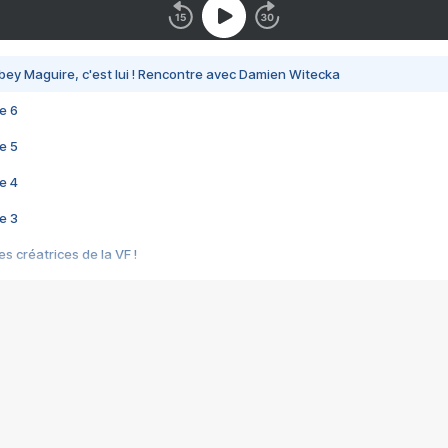
bey Maguire, c'est lui ! Rencontre avec Damien Witecka
e 6
e 5
e 4
e 3
s créatrices de la VF !
e 2
e 1
e Mektoub My Love arrive enfin ! Rencontre avec Shaïn Boumedine et Sal
i : après Toni en famille
elle réalise le bouleversant Dites lui que je l'aime