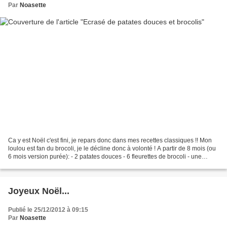
Par
Noasette
Ca y est Noël c'est fini, je repars donc dans mes recettes classiques !! Mon
loulou est fan du brocoli, je le décline donc à volonté ! A partir de 8 mois (ou
6 mois version purée): - 2 patates douces - 6 fleurettes de brocoli - une
noisette de beurre...
Joyeux Noël...
Publié le 25/12/2012 à 09:15
Par
Noasette