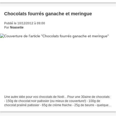
bain marie puis...
Chocolats fourrés ganache et meringue
Publié le 10/12/2012 à 09:00
Par
Noasette
Une autre idée pour vos chocolats de Noël... Pour une 30aine de chocolats:
- 150g de chocolat noir patissier (ou mieux de couverture!) - 100g de
chocolat praliné patissier - 65g de crème fraiche - 25g de beurre - quelques
meringues en morceaux (recette...