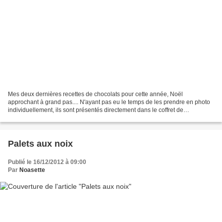
Mes deux dernières recettes de chocolats pour cette année, Noël
approchant à grand pas.... N'ayant pas eu le temps de les prendre en photo
individuellement, ils sont présentés directement dans le coffret de
gourmandises que j'ai offert. (La recette des...
Palets aux noix
Publié le 16/12/2012 à 09:00
Par
Noasette