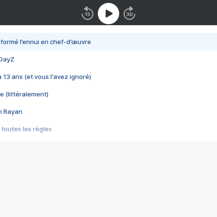
nsformé l’ennui en chef-d’œuvre
 DayZ
 a 13 ans (et vous l'avez ignoré)
e (littéralement)
im Rayan
 toutes les règles
s les jeux vidéo
us choquant de Rockstar ? - Le scandale BULLY
e plus moche de Steam
du RÊVE tourne au CAUCHEMAR
pendant 8 heures