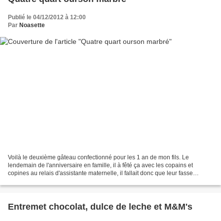
Publié le 04/12/2012 à 12:00
Par
Noasette
Voilà le deuxième gâteau confectionné pour les 1 an de mon fils. Le
lendemain de l'anniversaire en famille, il à fêté ça avec les copains et
copines au relais d'assistante maternelle, il fallait donc que leur fasse
quelque chose adapté aux touts petits....
Entremet chocolat, dulce de leche et M&M's