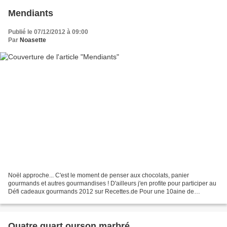
Mendiants
Publié le 07/12/2012 à 09:00
Par
Noasette
Noël approche... C'est le moment de penser aux chocolats, panier
gourmands et autres gourmandises ! D'ailleurs j'en profite pour participer au
Défi cadeaux gourmands 2012 sur Recettes.de Pour une 10aine de
mendiants: (selon la taille de vos moules) -...
Quatre quart ourson marbré