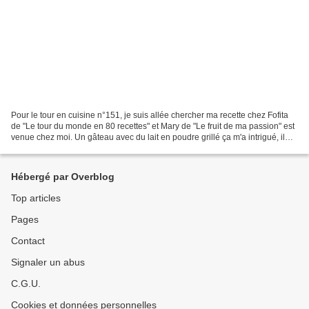
Pour le tour en cuisine n°151, je suis allée chercher ma recette chez Fofita
de "Le tour du monde en 80 recettes" et Mary de "Le fruit de ma passion" est
venue chez moi. Un gâteau avec du lait en poudre grillé ça m'a intrigué, il
fallait que j'essaye....
Hébergé par Overblog
Top articles
Pages
Contact
Signaler un abus
C.G.U.
Cookies et données personnelles