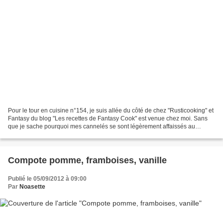
Pour le tour en cuisine n°154, je suis allée du côté de chez "Rusticooking" et
Fantasy du blog "Les recettes de Fantasy Cook" est venue chez moi. Sans
que je sache pourquoi mes cannelés se sont légèrement affaissés au
refroidissement, ça se voit d'ailleurs...
Compote pomme, framboises, vanille
Publié le 05/09/2012 à 09:00
Par
Noasette