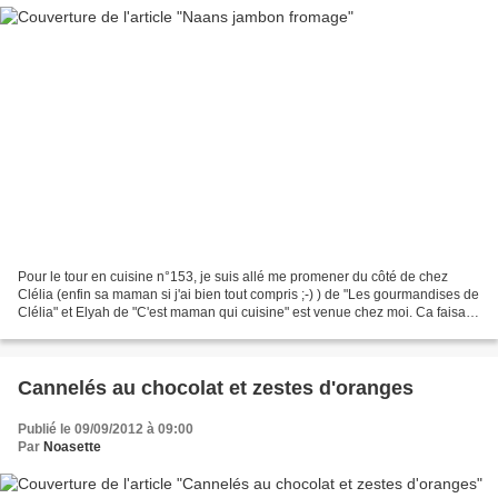
Pour le tour en cuisine n°153, je suis allé me promener du côté de chez
Clélia (enfin sa maman si j'ai bien tout compris ;-) ) de "Les gourmandises de
Clélia" et Elyah de "C'est maman qui cuisine" est venue chez moi. Ca faisait
un moment que j'avais envie...
Cannelés au chocolat et zestes d'oranges
Publié le 09/09/2012 à 09:00
Par
Noasette