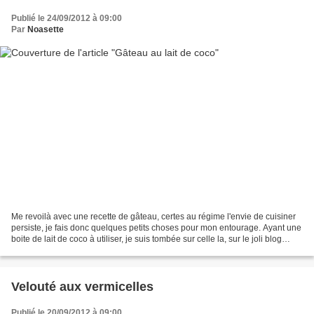
Publié le 24/09/2012 à 09:00
Par
Noasette
Me revoilà avec une recette de gâteau, certes au régime l'envie de cuisiner
persiste, je fais donc quelques petits choses pour mon entourage. Ayant une
boite de lait de coco à utiliser, je suis tombée sur celle la, sur le joli blog
"Aud'à la cuisine"......
Velouté aux vermicelles
Publié le 20/09/2012 à 09:00