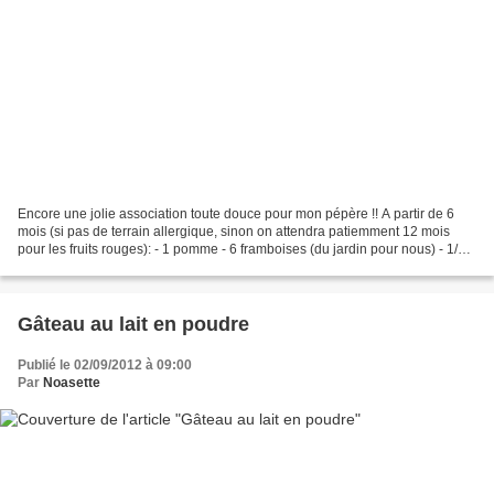
Encore une jolie association toute douce pour mon pépère !! A partir de 6
mois (si pas de terrain allergique, sinon on attendra patiemment 12 mois
pour les fruits rouges): - 1 pomme - 6 framboises (du jardin pour nous) - 1/2
gousse de vanille - eau Remplir...
Gâteau au lait en poudre
Publié le 02/09/2012 à 09:00
Par
Noasette