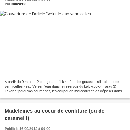
Par
Noasette
A partir de 9 mois : - 2 courgettes - 1 kiri - 1 petite gousse d'ail - ciboulette -
vermicelles - eau Verser l'eau dans le réservoir du babycook (niveau 3).
Laver et peler vos courgettes, les couper en morceaux et les déposer dans
le panier vapeur. Peler...
Madeleines au coeur de confiture (ou de
caramel !)
Publié le 16/09/2012 à 09:00