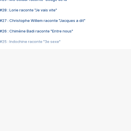
28 : Lorie raconte "Je vais vite"
#27 : Christophe Willem raconte "Jacques a dit"
#26 : Chimène Badi raconte "Entre nous"
#25 : Indochine raconte "3e sexe"
#24 : Zaho raconte "C'est chelou"
#23 : Patrick Bruel raconte "Au café des délices"
#22 : Kyo raconte "Le chemin"
#21 : Nolwenn Leroy raconte "Cassé"
#20 : Patrick Hernandez raconte "Born to be alive"
#19 : Lorie raconte "Près de moi"
#18 : Michael Jones raconte "A nos actes manqués" (avec Jean-Jacque
#17 : Khaled raconte "Aïcha"